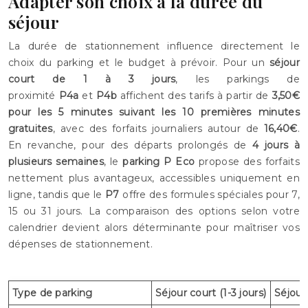
Adapter son choix à la durée du
séjour
La durée de stationnement influence directement le
choix du parking et le budget à prévoir. Pour un
séjour
court de 1 à 3 jours
, les parkings de
proximité
P4a
et
P4b
affichent des tarifs à partir de
3,50€
pour les 5 minutes suivant les 10 premières minutes
gratuites
, avec des forfaits journaliers autour de
16,40€
.
En revanche, pour des départs prolongés de
4 jours à
plusieurs semaines
, le
parking P Eco
propose des forfaits
nettement plus avantageux, accessibles uniquement en
ligne, tandis que le
P7
offre des formules spéciales pour 7,
15 ou 31 jours. La comparaison des options selon votre
calendrier devient alors déterminante pour maîtriser vos
dépenses de stationnement.
Type de parking
Séjour court (1-3 jours)
Séjour