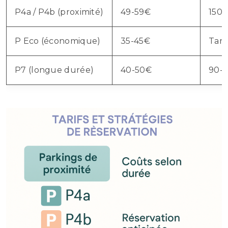
P4a / P4b (proximité)
49-59€
150
P Eco (économique)
35-45€
Tari
P7 (longue durée)
40-50€
90-